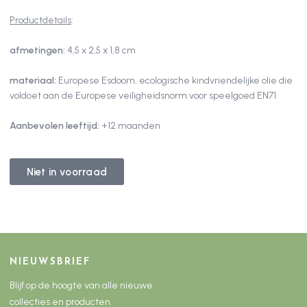
Productdetails
:
afmetingen:
4,5
x 2,5 x 1,8 cm
materiaal:
Europese Esdoorn, ecologische kindvriendelijke olie
die
voldoet aan de Europese veiligheidsnorm voor speelgoed EN71
Aanbevolen leeftijd:
+12 maanden
Niet in voorraad
NIEUWSBRIEF
Blijf op de hoogte van alle nieuwe
collecties en producten.